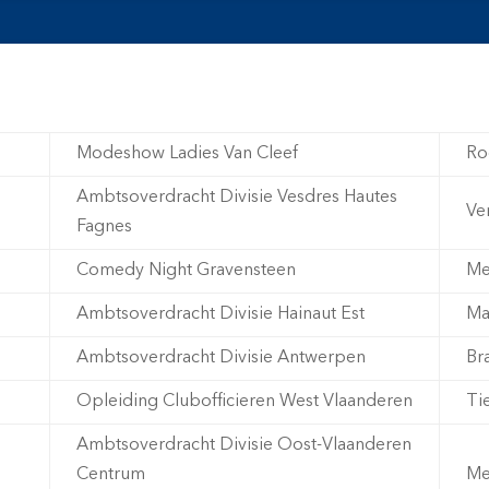
Over ons
Account
Projecten
Nieuws
Modeshow Ladies Van Cleef
Ro
Ambtsoverdracht Divisie Vesdres Hautes
Ve
Fagnes
Comedy Night Gravensteen
Me
Ambtsoverdracht Divisie Hainaut Est
Ma
Ambtsoverdracht Divisie Antwerpen
Br
Opleiding Clubofficieren West Vlaanderen
Tie
Ambtsoverdracht Divisie Oost-Vlaanderen
Centrum
Me