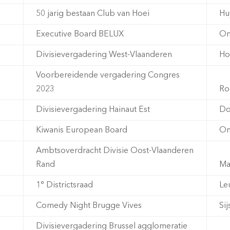
50 jarig bestaan Club van Hoei
Hu
Executive Board BELUX
On
Divisievergadering West-Vlaanderen
Ho
Voorbereidende vergadering Congres
2023
Ro
Divisievergadering Hainaut Est
Do
Kiwanis European Board
On
Ambtsoverdracht Divisie Oost-Vlaanderen
Rand
Ma
1° Districtsraad
Le
Comedy Night Brugge Vives
Sij
Divisievergadering Brussel agglomeratie