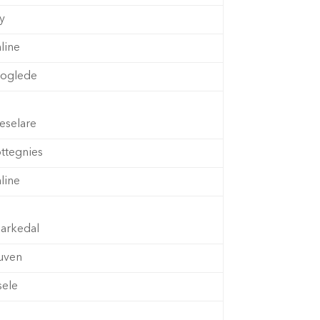
y
line
oglede
eselare
ttegnies
line
arkedal
uven
sele