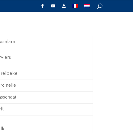



Pers
Agenda
Club agenda
eselare
rviers
relbeke
rcinelle
asschaat
lt
lle