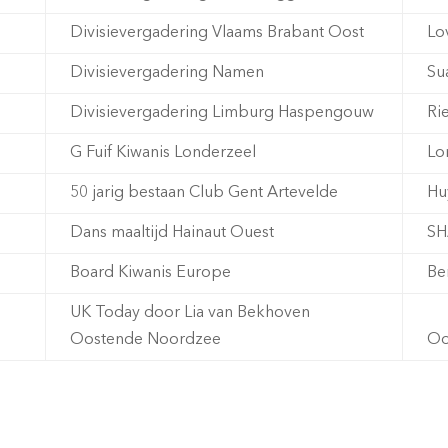
Divisievergadering Vlaams Brabant Oost
Lo
Divisievergadering Namen
Su
Divisievergadering Limburg Haspengouw
Ri
G Fuif Kiwanis Londerzeel
Lo
50 jarig bestaan Club Gent Artevelde
Hu
Dans maaltijd Hainaut Ouest
SH
Board Kiwanis Europe
Ber
UK Today door Lia van Bekhoven
Oostende Noordzee
Oo