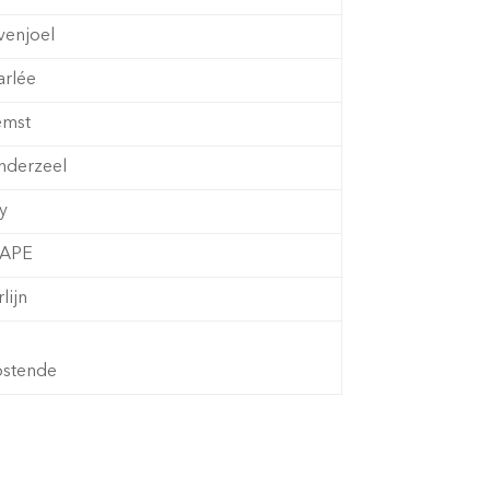
venjoel
arlée
emst
nderzeel
y
APE
lijn
stende