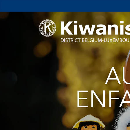
A
ENF