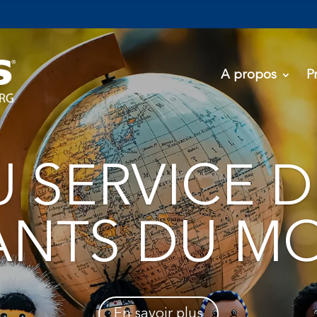
A propos
P
U SERVICE D
ANTS DU M
En savoir plus