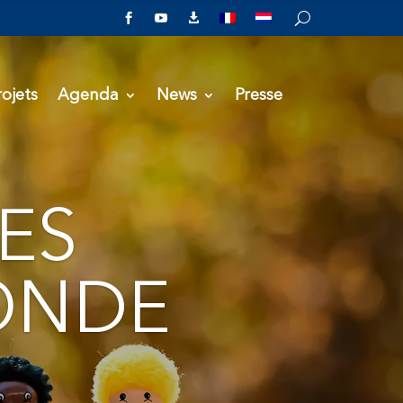



rojets
Agenda
News
Presse
ES
ONDE